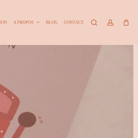
Close
Cart
search
account
ION
A PROPOS
BLOG
CONTACT