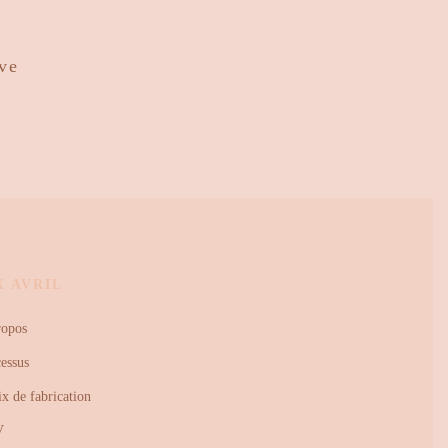
ove
X AVRIL
ropos
essus
x de fabrication
V