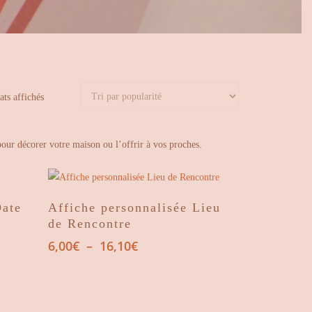
Trié
ats affichés
par
popularité
 pour décorer votre maison ou l’offrir à vos proches.
Choix Des Options
Date
Affiche personnalisée Lieu
de Rencontre
Plage
6,00
€
–
16,10
€
de
prix :
6,00€
à