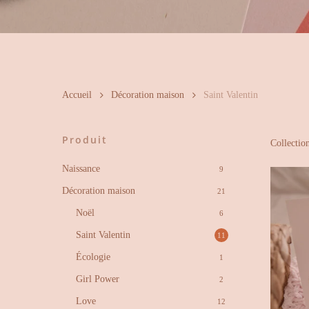
Hit enter to search or ESC to close
Accueil
Décoration maison
Saint Valentin
Produit
Collection
Naissance
9
Décoration maison
21
Noël
6
Saint Valentin
11
Écologie
1
Girl Power
2
Love
12