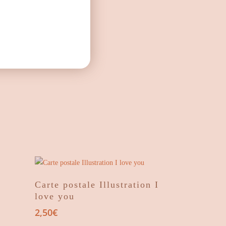
à
12,10€
Ajouter Au Panier
Carte postale Illustration I
love you
2,50
€