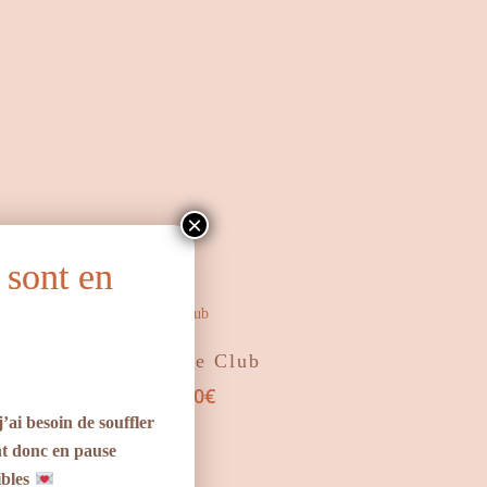
16,10€
×
 sont en
Choix Des Options
Affiche Love Club
Plage
2,50
€
–
12,10
€
de
’ai besoin de souffler
prix :
nt donc en pause
2,50€
ibles