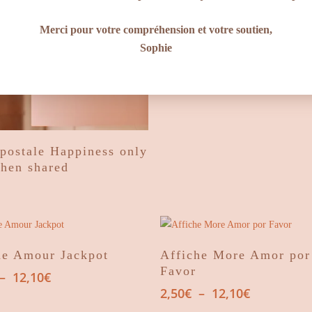
à
12,10€
Merci pour votre compréhension et votre soutien,
Sophie
Ajouter Au Panier
 postale Happiness only
when shared
Choix Des Options
Choix Des Options
he Amour Jackpot
Affiche More Amor por
Favor
Plage
–
12,10
€
de
Plage
2,50
€
–
12,10
€
prix :
de