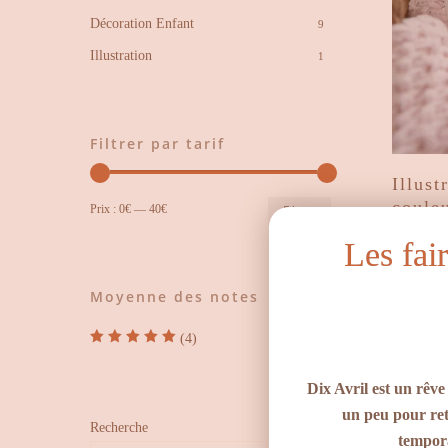
Décoration Enfant
9
Illustration
1
Filtrer par tarif
Illust
Prix
Prix
coule
Prix :
0€
—
40€
Filtrer
min
max
30,00
€
Les fai
Moyenne des notes
(4)
Note
5
sur 5
Dix Avril est un rêve
un peu pour ret
Recherche
tempora