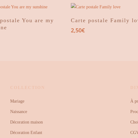
2,50€
prix :
à
2,50€
12,10€
à
Ajouter Au Panier
Ajouter Au Panier
 postale You are my
Carte postale Family l
12,10€
ine
2,50
€
COLLECTION
DI
Mariage
À p
Naissance
Proc
Décoration maison
Choi
Décoration Enfant
CG