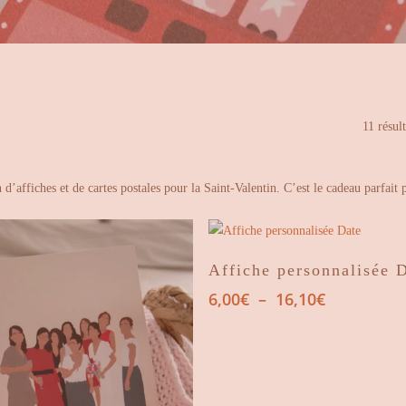
11 résult
 d’affiches et de cartes postales pour la Saint-Valentin. C’est le cadeau parfait
Choix Des Options
Affiche personnalisée 
Plage
6,00
€
–
16,10
€
de
prix :
6,00€
à
16,10€