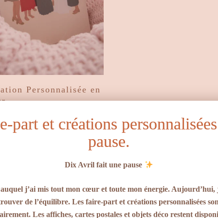
Choix Des Options
ration Personnalisée en
ur
Plage
–
40,00
€
re-part et créations personnalisées
de
prix :
pause.
30,00€
à
Choix Des Options
Affiche Love flowers
Dix Avril fait une pause
40,00€
Plage
2,50
€
–
12,10
€
de
 auquel j’ai mis tout mon cœur et toute mon énergie. Aujourd’hui, j
prix :
rouver de l’équilibre. Les faire-part et créations personnalisées so
2,50€
irement. Les affiches, cartes postales et objets déco restent dispon