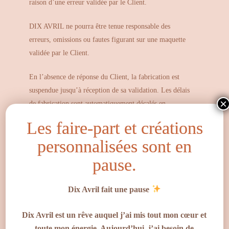
raison d’une erreur validée par le Client.
DIX AVRIL ne pourra être tenue responsable des
erreurs, omissions ou fautes figurant sur une maquette
validée par le Client.
En l’absence de réponse du Client, la fabrication est
suspendue jusqu’à réception de sa validation. Les délais
×
de fabrication sont automatiquement décalés en
conséquence.
Les faire-part et créations
Article 8 – Fabrication et
personnalisées sont en
délais
pause.
Toutes les créations personnalisées sont réalisées à la
commande dans l’atelier DIX AVRIL.
Dix Avril fait une pause
Votre panier est vide.
Les délais de fabrication indiqués sur le site ou
Dix Avril est un rêve auquel j’ai mis tout mon cœur et
communiqués au Client sont donnés à titre indicatif.
Go To Shop
toute mon énergie. Aujourd’hui, j’ai besoin de