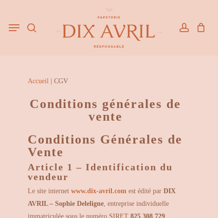
Skip
to
Menu
search
Close
account
Cart
Cart
main
content
Accueil
|
CGV
Conditions générales de
vente
Conditions Générales de
Vente
Article 1 – Identification du
vendeur
Le site internet
www.dix-avril.com
est édité par
DIX
AVRIL – Sophie Deleligne
, entreprise individuelle
immatriculée sous le numéro SIRET
825 308 729