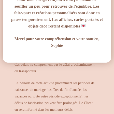
Sauf indication contraire, le délai moyen de fabrication
souffler un peu pour retrouver de l’équilibre. Les
est de
dix (10) à douze (12) jours ouvrés
à compter :
faire-part et créations personnalisées sont donc en
pause temporairement. Les affiches, cartes postales et
de la réception de l’ensemble des éléments
objets déco restent disponibles
nécessaires à la réalisation de la commande ;
du paiement intégral ;
Merci pour votre compréhension et votre soutien,
et, lorsque celle-ci est prévue, de la validation de
Sophie
la maquette.
Ces délais ne comprennent pas le délai d’acheminement
du transporteur.
En période de forte activité (notamment les périodes de
naissance, de mariage, les fêtes de fin d’année, les
vacances ou toute autre période exceptionnelle), les
délais de fabrication peuvent être prolongés. Le Client
en sera informé dans les meilleurs délais.