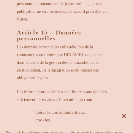
personnes, et notamment de jeunes enfants, aucune
publication ne sera réalisée sans l’accord préalable du
Client.
Article 15 – Données
personnelles
Les données personnelles collectées lors de la
commande sont traitées par DIX AVRIL uniquement
dans le cadre de la gestion des commandes, de la
relation client, de la facturation et du respect des
obligations légales.
Les informations collectées sont limitées aux données
strictement nécessaires à l’exécution du contrat.
Gérer le consentement aux
Les fichiers de personnalisation (textes, photographies
cookies
et autres éléments transmis par le Client) sont conservés
pendant une durée permettant d’assurer le suivi de la
Pour offrir les meilleures expériences, nous utilisons des technologies telles que les