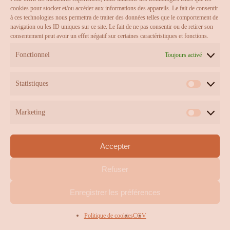
commande et le service après-vente, puis supprimés,
cookies pour stocker et/ou accéder aux informations des appareils. Le fait de consentir
à ces technologies nous permettra de traiter des données telles que le comportement de
sauf obligation légale contraire.
navigation ou les ID uniques sur ce site. Le fait de ne pas consentir ou de retirer son
consentement peut avoir un effet négatif sur certaines caractéristiques et fonctions.
Conformément au Règlement (UE) 2016/679 du 27
Fonctionnel
Toujours activé
avril 2016 (RGPD) et à la législation française
applicable, le Client dispose d’un droit d’accès, de
Statistiques
rectification, d’effacement, de limitation, d’opposition
Statistiqu
et de portabilité de ses données personnelles.
Marketing
Marketin
Ces droits peuvent être exercés à tout moment en
adressant une demande à l’adresse suivante :
Accepter
contact@dix-avril.com
.
Refuser
Sous-total :
0,00
€
Les données personnelles ne sont ni vendues ni cédées à
des tiers, à l’exception des prestataires intervenant dans
Enregistrer les préférences
l’exécution de la commande (prestataires de paiement,
Voir Le Panier
Commander
transporteurs ou hébergeur du site), dans la stricte
Politique de cookies
CGV
mesure nécessaire à leurs missions.