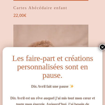
Cartes Abécédaire enfant
22,00
€
×
Les faire-part et créations
personnalisées sont en
pause.
Dix Avril fait une pause
Votre panier est vide.
Dix Avril est un rêve auquel j’ai mis tout mon cœur et
Go To Shop
toute mon énergie. Aujourd’hui, j’ai besoin de