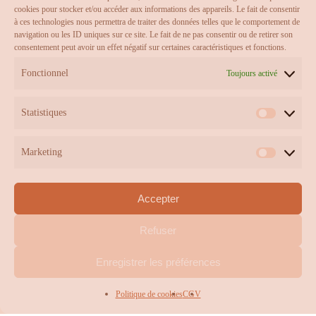
DIX AVRIL
cookies pour stocker et/ou accéder aux informations des appareils. Le fait de consentir
à ces technologies nous permettra de traiter des données telles que le comportement de
navigation ou les ID uniques sur ce site. Le fait de ne pas consentir ou de retirer son
À propos
consentement peut avoir un effet négatif sur certaines caractéristiques et fonctions.
Processus
Fonctionnel
Toujours activé
Choix de fabrication
CGV
Statistiques
Statistiqu
Mentions légales
Marketing
Contact
Marketin
Accepter
Refuser
Sous-total :
0,00
€
Enregistrer les préférences
Voir Le Panier
Commander
Design & conception par
Delemotion
Politique de cookies
CGV
facebook
pinterest
instagram